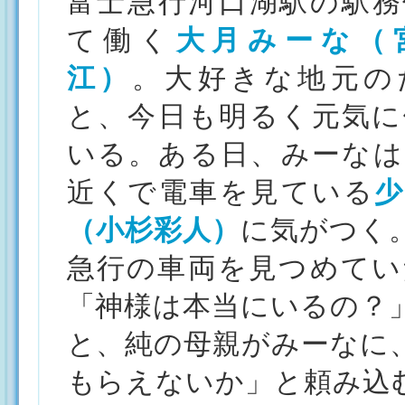
富士急行河口湖駅の駅務
て働く
大月みーな（
江）
。大好きな地元の
と、今日も明るく元気に
いる。ある日、みーなは
近くで電車を見ている
少
（小杉彩人）
に気がつく
急行の車両を見つめてい
「神様は本当にいるの？
と、純の母親がみーなに
もらえないか」と頼み込