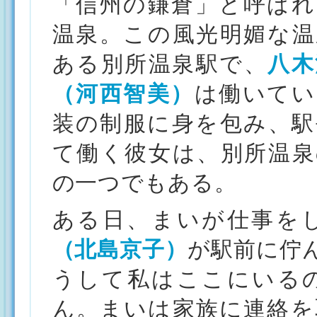
「信州の鎌倉」と呼ばれ
温泉。この風光明媚な温
ある別所温泉駅で、
八木
（河西智美）
は働いてい
装の制服に身を包み、駅
て働く彼女は、別所温泉
の一つでもある。
ある日、まいが仕事を
（北島京子）
が駅前に佇
うして私はここにいる
ん。まいは家族に連絡を